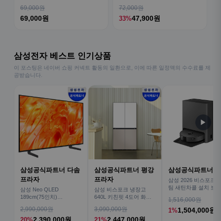
티비티 체험 산호 열대어
69,000원
72,000원
69,000원
47,900원
33%
삼성전자 베스트 인기상품
이 포스팅은 네이버 쇼핑 커넥트 활동의 일환으로, 이에 따른 일정액의 수수료를 제
공받습니다.
▶
삼성공식파트너 다솜
삼성공식파트너 평강
삼성공식파트너 
프라자
프라자
삼성 2026 비스포크AI
팀 새틴차콜 설치 보안
삼성 Neo QLED
삼성 비스포크 냉장고
심 VR70F00AGH
189cm(75인치)
640L 키친핏 4도어 화이
1,516,000원
KQ75QNH70AFXKR AI
트+베이지
2,990,000원
3,090,000원
1,504,000원
1%
TV
2,390,000원
2,447,000원
20%
21%