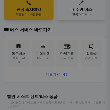
📞
📍
전국 즉시예약
내 주변 버스
무료견적 · 빠른응답
전국 어디서나
🚌 버스 서비스 바로가기
🏢
🎒
🗺️
🚍
통근버스
수학여행
단체관광
워크샵
출퇴근 셔
학교·단체
전국 관광
기업·단체
틀
+ 더보기 (45개)
할인 베스트 렌트/리스 상품
이 포스팅은 네이버 쇼핑 커넥트 활동의 일환으로, 이에 따른 일정액의 수수료를 제
공받습니다.