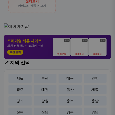
전체보기
카테고리 상품 더 보기
프리미엄 제휴 사이트
광고
광고
광고
회원 전용 특가 · 놓치면 손해
추천 클릭
21,802원
3,308원
8,892원
📍 지역 선택
서울
부산
대구
인천
광주
대전
울산
세종
경기
강원
충북
충남
전북
전남
경북
경남