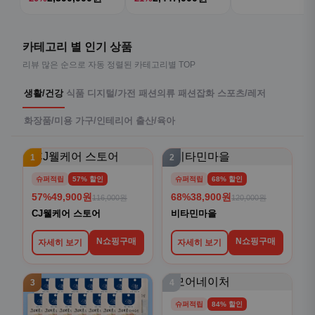
카테고리 별 인기 상품
리뷰 많은 순으로 자동 정렬된 카테고리별 TOP
생활/건강
식품
디지털/가전
패션의류
패션잡화
스포츠/레저
화장품/미용
가구/인테리어
출산/육아
1
2
슈퍼적립
57% 할인
슈퍼적립
68% 할인
57%
49,900원
68%
38,900원
116,000원
120,000원
CJ웰케어 스토어
비타민마을
N쇼핑구매
N쇼핑구매
자세히 보기
자세히 보기
3
4
슈퍼적립
84% 할인