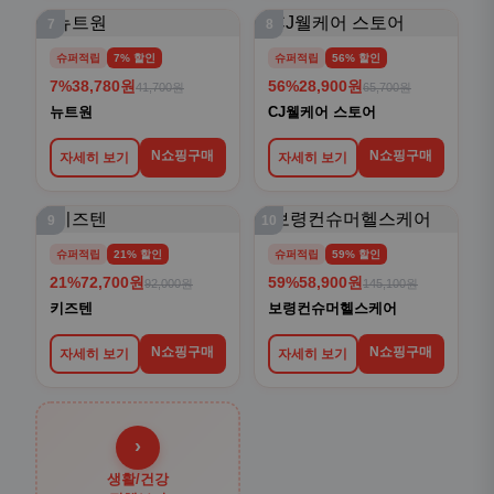
7
8
슈퍼적립
7% 할인
슈퍼적립
56% 할인
7%
38,780원
56%
28,900원
41,700원
65,700원
뉴트원
CJ웰케어 스토어
N쇼핑구매
N쇼핑구매
자세히 보기
자세히 보기
9
10
슈퍼적립
21% 할인
슈퍼적립
59% 할인
21%
72,700원
59%
58,900원
92,000원
145,100원
키즈텐
보령컨슈머헬스케어
N쇼핑구매
N쇼핑구매
자세히 보기
자세히 보기
›
생활/건강