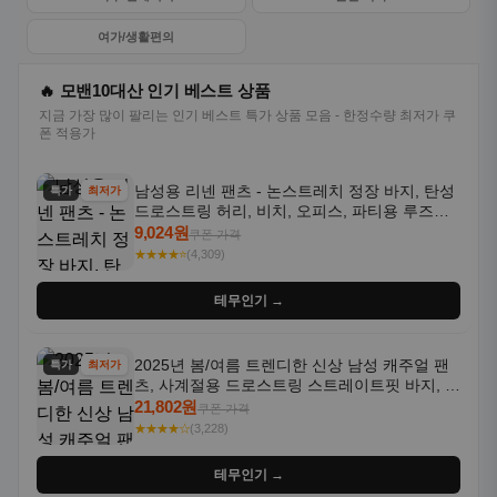
여가/생활편의
🔥 모밴10대산 인기 베스트 상품
지금 가장 많이 팔리는 인기 베스트 특가 상품 모음 - 한정수량 최저가 쿠
폰 적용가
남성용 리넨 팬츠 - 논스트레치 정장 바지, 탄성
특가
최저가
드로스트링 허리, 비치, 오피스, 파티용 루즈핏
트라우저 - 세탁기 사용 가능한 캐주얼 정장 의
9,024원
쿠폰 가격
상
★★★★⭐
(4,309)
테무인기 →
2025년 봄/여름 트렌디한 신상 남성 캐주얼 팬
특가
최저가
츠, 사계절용 드로스트링 스트레이트핏 바지, 한
국 스타일, 활용도 높은 아웃도어 및 정장용, 발
21,802원
쿠폰 가격
목 바지
★★★★☆
(3,228)
테무인기 →