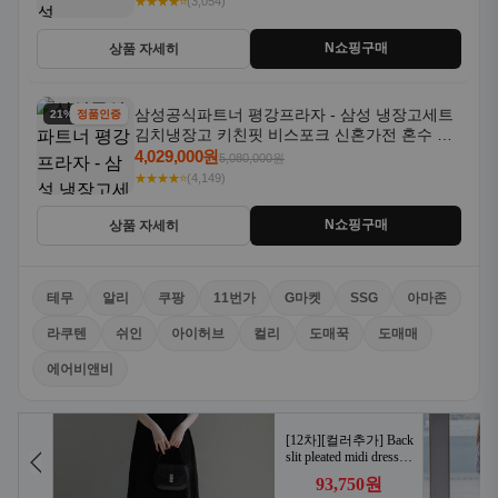
★★★★⭐
(3,054)
N쇼핑구매
상품 자세히
삼성공식파트너 평강프라자 - 삼성 냉장고세트
21% 할인
정품인증
김치냉장고 키친핏 비스포크 신혼가전 혼수 입
주가전 빌트인 화이트
4,029,000원
5,080,000원
★★★★⭐
(4,149)
N쇼핑구매
상품 자세히
테무
알리
쿠팡
11번가
G마켓
SSG
아마존
라쿠텐
쉬인
아이허브
컬리
도매꾹
도매매
에어비앤비