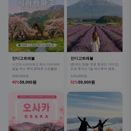
인디고트래블
인디고트래블
나고야 시라카와고 히다 다카야마
[한국인 전용/ 전문 한국인 가이드]
일일 버스 투어 [DSLR 사진촬영
도쿄 후지산 1일 버스투어 센겐공
서비스]
원 히카와시계점/DSLR 사진촬영
108,000원
120,000원
59,000원
59,000원
45%
51%