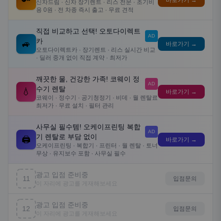
🔑
바로가기 →
신차드림 · 신차 장기렌트 · 리스 전문 · 초기비
용 0원 · 전 차종 즉시 출고 · 무료 견적
직접 비교하고 선택! 오토다이렉트
AD
카
🚙
바로가기 →
오토다이렉트카 · 장기렌트 · 리스 실시간 비교
· 딜러 중개 없이 직접 계약 · 최저가
깨끗한 물, 건강한 가족! 코웨이 정
AD
수기 렌탈
💧
바로가기 →
코웨이 · 정수기 · 공기청정기 · 비데 · 월 렌탈료
최저가 · 무료 설치 · 필터 관리
사무실 필수템! 오케이프린팅 복합
AD
기 렌탈로 부담 없이
🖨️
바로가기 →
오케이프린팅 · 복합기 · 프린터 · 월 렌탈 · 토너
무상 · 유지보수 포함 · 사무실 필수
광고 입점 준비중
11
입점문의
이 자리에 광고를 게재해보세요
광고 입점 준비중
12
입점문의
이 자리에 광고를 게재해보세요