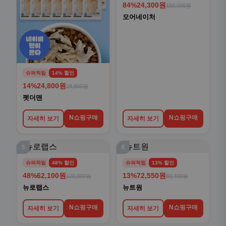
84%
24,300원
150,000원
모어네이처
슈퍼적립
14% 할인
14%
24,800원
28,800원
펫더맨
N쇼핑구매
N쇼핑구매
자세히 보기
자세히 보기
5
6
슈퍼적립
48% 할인
슈퍼적립
13% 할인
48%
62,100원
13%
72,550원
120,000원
83,400원
뉴로랩스
뉴트원
N쇼핑구매
N쇼핑구매
자세히 보기
자세히 보기