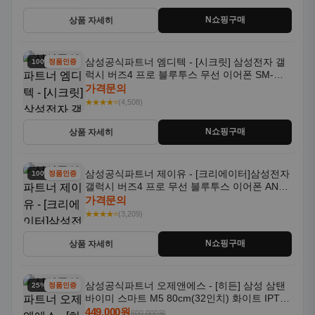
N쇼핑구매
상품 자세히
삼성공식파트너 엠디텍 - [시크릿] 삼성전자 갤
100% 할인
정품인증
럭시 버즈4 프로 블루투스 무선 이어폰 SM-
R640N
가격문의
★★★★⭐
(4,508)
N쇼핑구매
상품 자세히
삼성공식파트너 제이유 - [크리에이터]삼성전자
100% 할인
정품인증
갤럭시 버즈4 프로 무선 블루투스 이어폰 ANC
SM-R640N
가격문의
★★★★⭐
(3,209)
N쇼핑구매
상품 자세히
삼성공식파트너 오제앤에스 - [히든] 삼성 삼탠
25% 할인
정품인증
바이미 스마트 M5 80cm(32인치) 화이트 IPTV
OTT 패키지
449,000원
600,000원