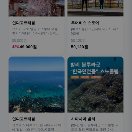
인디고트래블
투어비스 스토어
오사카 교토 일일 버스투어 여행
[바로사용] JR 간사이 와이드 패스
후시미이나리 아라시야마 은각사
5일권
청수사 철학의길
85,000원
50,120원
49,000원
50,120원
42%
인디고트래블
사마사마 발리
삿포로 오타루 샤코탄 시마무이 핵
[발리] 발리 블루라군 스노쿨링 고
심 일일 버스투어/ DSLR 촬영
프로 촬영 픽업드랍 해양 수상 액