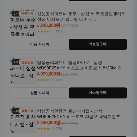
삼성공식파트너 우주 - 삼성 AI 무풍콤보갤러리
24% 할인
정품인증
청정 이지오픈 멀티형 에어컨
AF80F17D22WRS 기본설치포함
3,248,000원
4,290,000원
★★★★⭐
(3,191)
N쇼핑구매
상품 자세히
삼성공식파트너 삼성하나로 - 삼성
2% 할인
정품인증
WD90F25AHY 비스포크 AI콤보 세탁25kg 건조
18kg 자동문열림 1등급
4,099,000원
4,199,000원
★★★★⭐
(3,447)
N쇼핑구매
상품 자세히
삼성공식인증점 회산디지털 - 삼성
24% 할인
정품인증
WD90F25CHY 비스포크 AI콤보 세탁기건조기
일체형 25kg+18kg 1등급
3,449,000원
4,548,000원
★★★★⭐
(3,476)