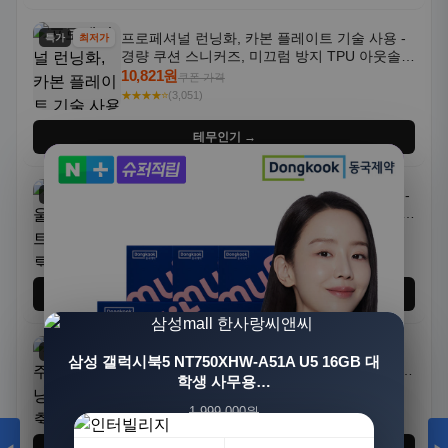
프로페셔널 런닝화, 카본 플레이트 기술 사용 -
특가
최저가
경량 쿠션 스니커즈, 미끄럼 방지 TPU 아웃솔,
통기성 화이트-퍼플 그라데이션, 헬스, 트레이
10,821원
쿠폰 가격
닝 - 남성용, 여성용, 모든 계절에 적합
★★★★⭐
(3,051)
테무인기 →
7개 블랙 울트라라이트 남성용 크루넥 티셔츠 -
7개세트
최저가
체육관, 피트니스 및 러닝에 적합한 빠른 건조,
통기성 좋은 수분 흡수 반팔 운동복
15,627원
쿠폰 가격
★★★★⭐
(4,518)
테무인기 →
새로운 캐주얼 운동 러닝화, 가볍고 충격 흡수
특가
최저가
삼성 갤럭시북5 NT750XHW-A51A U5 16GB 대
기능성, 미끄럼 방지 밑창. 통기성 좋은 블랙, 화
학생 사무용…
이트, 퍼플 그라데이션 색상
18,144원
쿠폰 가격
★★★★⭐
(3,563)
1,999,000원
1,549,000원
23%