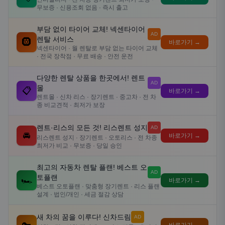
무보증 · 신용조회 없음 · 즉시 출고
부담 없이 타이어 교체! 넥센타이어
AD
렌탈 서비스
🛞
바로가기 →
넥센타이어 · 월 렌탈로 부담 없는 타이어 교체
· 전국 장착점 · 무료 배송 · 안전 운전
다양한 렌탈 상품을 한곳에서! 렌트
AD
몰
📋
바로가기 →
렌트몰 · 신차 리스 · 장기렌트 · 중고차 · 전 차
종 비교견적 · 최저가 보장
렌트·리스의 모든 것! 리스렌트 성지
AD
🚘
바로가기 →
리스렌트 성지 · 장기렌트 · 오토리스 · 전 차종
최저가 비교 · 무보증 · 당일 승인
최고의 자동차 렌탈 플랜! 베스트 오
AD
토플랜
🏎️
바로가기 →
베스트 오토플랜 · 맞춤형 장기렌트 · 리스 플랜
설계 · 법인/개인 · 세금 절감 상담
새 차의 꿈을 이루다! 신차드림
AD