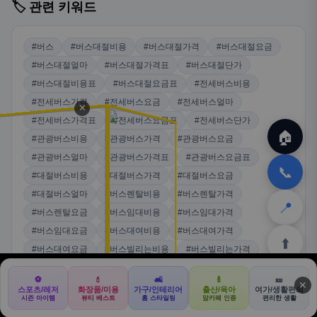
🏷️ 관련 키워드
#버스
#버스대절비용
#버스대절가격
#버스대절요금
#버스대절얼마
#버스대절가격표
#버스대절단가
#버스대절비용표
#버스대절요금표
#전세버스비용
#전세버스가격
#전세버스요금
#전세버스얼마
✕
#전세버스가격표
#전세버스요금표
#전세버스단가
🏠
#관광버스비용
#관광버스가격
#관광버스요금
#관광버스얼마
#관광버스가격표
#관광버스요금표
📞
#대절버스비용
#대절버스가격
#대절버스요금
#대절버스얼마
#버스렌탈비용
#버스렌탈가격
📍
#버스렌탈요금
#버스임대비용
#버스임대가격
#버스임대요금
#버스대여비용
#버스대여가격
⬆️
#버스대여요금
#버스빌리는비용
#버스빌리는가격
#전세버스렌탈비용
#전세버스렌탈가격
#버스대절하루비용
⚽
💄
🛋️
🍼
🎫
✕
#버스대절1일비용
#버스대절왕복비용
#버스대절편도비용
🏠
📝
💬
🚐
🛒
스포츠/레저
화장품/미용
가구/인테리어
출산/육아
여가/생활편의
🏠
💬
✈️
🍽️
🛒
🎁
시즌 아이템
뷰티 베스트
홈 스타일링
맘카페 인증
편리한 생활
#버스대절기사포함비용
#전세버스기사포함가격
홈
커뮤
여행
맛집
쿠팡
테무
홈
견적
커뮤니티
기사등록
아마존