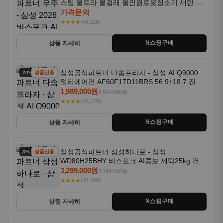
스팀 울트라 물걸레 올인원로봇청소기 새틴 차
콜 AAH
가격문의
★★★★⭐
(4,116)
N쇼핑구매
상품 자세히
삼성공식파트너 다솜프라자 - 삼성 AI Q9000
20% 할인
정품인증
멀티에어컨 AF60F17D11BRS 56.9+18.7 전국
기본설치포함
1,989,000원
2,501,000원
★★★★⭐
(3,178)
N쇼핑구매
상품 자세히
삼성공식파트너 삼성하나로 - 삼성
3% 할인
정품인증
WD80H25BHY 비스포크 AI콤보 세탁25kg 건조
18kg 26년형 일체형 1등급
3,299,000원
3,399,000원
★★★★⭐
(4,209)
N쇼핑구매
상품 자세히