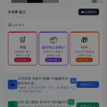
🎯
제휴 광고
💼 입점문의
🛒
쇼핑 특가
🛒
📦
🎁
쿠팡
알리익스프레스
테무
로켓배송·특가
해외직구·초특가
초저가·무료배송
최저가 쇼핑
글로벌 쇼핑
가성비 쇼핑
지금 쇼핑 →
지금 쇼핑 →
지금 쇼핑 →
스마트한 자동차 렌탈! 카슐랭에서
AD
합리적으로
🚗
바로가기 →
카슐랭 · 신차 장기렌트 · 리스 · 월 렌탈료 비교
· 전 차종 견적 무료
신차 장기렌트 최저가! 인터빌리지
AD
🏷️
바로가기 →
인터빌리지 · 전 차종 장기렌트 최저가 보장 ·