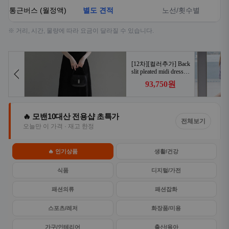
통근버스 (월정액)
별도 견적
노선/횟수별
※ 거리, 시간, 물량에 따라 요금이 달라질 수 있습니다.
🔥 모밴10대산 전용샵 초특가
전체보기
오늘만 이 가격 · 재고 한정
🔥 인기상품
생활/건강
식품
디지털/가전
패션의류
패션잡화
스포츠/레저
화장품/미용
가구/인테리어
출산/육아