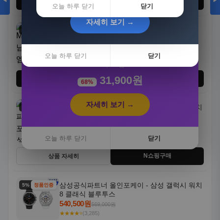
◀
▶
테무인기 →
오늘 하루 닫기
닫기
자세히 보기 →
MAKEFGE 남성용 뉴욕 엠블럼 자수 & 워시드
특가
최저가
텍스처 야구모자 - 레터링, 부드러운 캐주얼 모
[3+1] 동국제약 마이핏 V 활성엽산 임신준비 임산
자, NYC 스타일
3,140원
부영양 30정, 4개
쿠폰 가격
오늘 하루 닫기
닫기
★★★★☆
(3,501)
100,000원
31,900원
테무인기 →
68%
자세히 보기 →
삼성공식파트너 올인포케이 - 삼성 갤럭시 워치
5% 할인
정품인증
8 블루투스 40mm
398,000원
419,000원
★★★★⭐
(3,457)
오늘 하루 닫기
닫기
N쇼핑구매
상품 자세히
삼성공식파트너 올인포케이 - 삼성 갤럭시 워치
5% 할인
정품인증
8 클래식 블루투스
540,500원
569,000원
★★★★⭐
(3,285)